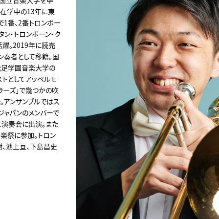
に国立音楽大学を卒
在学中の13年に東
で1番、2番トロンボー
タン・トロンボーン・ク
躍。2019年に読売
ン奏者として移籍。国
洗足学園音楽大学の
ストとしてアッペルモ
ラーズ」で幾つかの吹
。アンサンブルではス
・ジャパンのメンバーで
人演奏会に出演。また
楽祭に参加。トロン
樹、池上亘、下島昌史