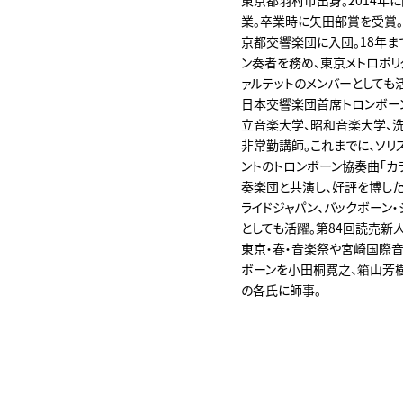
東京都羽村市出身。2014年
業。卒業時に矢田部賞を受賞。
京都交響楽団に入団。18年ま
ン奏者を務め、東京メトロポリ
ァルテットのメンバーとしても活
日本交響楽団首席トロンボー
立音楽大学、昭和音楽大学、
非常勤講師。これまでに、ソリ
ントのトロンボーン協奏曲「カ
奏楽団と共演し、好評を博した
ライドジャパン、バックボーン
としても活躍。第84回読売新
東京・春・音楽祭や宮崎国際音
ボーンを小田桐寛之、箱山芳
の各氏に師事。