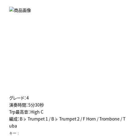
グレード：4
演奏時間：5分30秒
Trp最高音：High C
編成：B♭ Trumpet 1 / B♭ Trumpet 2 / F Horn / Trombone / T
uba
キー：