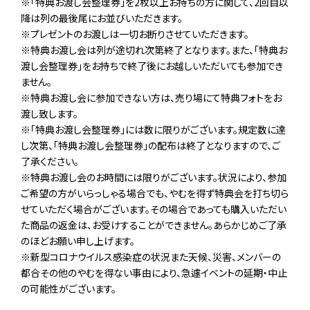
※「特典お渡し会整理券」を2枚以上お持ちの方に関して、2回目以
降は列の最後尾にお並びいただきます。
※プレゼントのお渡しは一切お断りさせていただきます。
※特典お渡し会は列が途切れ次第終了となります。また、「特典お
渡し会整理券」をお持ちで終了後にお越しいただいても参加でき
ません。
※特典お渡し会に参加できない方は、売り場にて特典フォトをお
渡し致します。
※「特典お渡し会整理券」には数に限りがございます。規定数に達
し次第、「特典お渡し会整理券」の配布は終了となりますので、ご
了承ください。
※特典お渡し会のお時間には限りがございます。状況により、参加
ご希望の方がいらっしゃる場合でも、やむを得ず特典会を打ち切ら
せていただく場合がございます。その場合であっても購入いただい
た商品の返金は、お受けすることができません。あらかじめご了承
のほどお願い申し上げます。
※新型コロナウイルス感染症の状況また天候、災害、メンバーの
都合その他のやむを得ない事由により、急遽イベントの延期・中止
の可能性がございます。