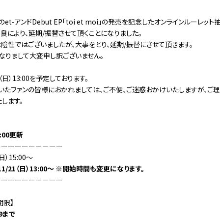
催のet-アンドDebut EP「toi et moi」の発売を記念したオンラインルーレッ
良により、延期/振替させて頂くことになりました。
は陰性ではございましたが、大事をとり、延期/振替にさせて頂きます。
なりまして大変申し訳ございません。
（日）13:00を予定しております。
いたファンの皆様におかれましては、ご不便、ご迷惑おかけいたしますが、ご
します。
1:00更新
ーーーーーーーーーー
日）15:00～
1/21（日）13:00～ ※開始時間も変更になります。
ーーーーーーーーーー
期限】
59まで