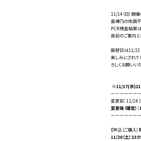
11/14（日）開
島樺乃の体調不
PCR検査結果
直前のご案内と
振替日は11/21
楽しみにされて
ろしくお願いいた
※11/17(水)2
ーーーーーー
変更前：11/14（
変更後（確定）：1
ーーーーーー
【申込（ご購入）
11/20（土）23: