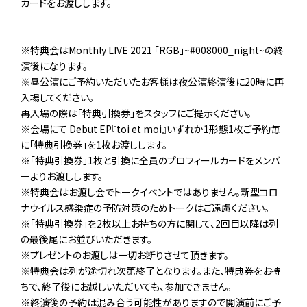
カードをお渡しします。
※特典会はMonthly LIVE 2021 「RGB」~#008000_night~の終
演後になります。
※昼公演にご予約いただいたお客様は夜公演終演後に20時に再
入場してください。
再入場の際は「特典引換券」をスタッフにご提示ください。
※会場にて Debut EP『toi et moi』いずれか1形態1枚ご予約毎
に「特典引換券」を1枚お渡しします。
※「特典引換券」1枚と引換に全員のプロフィールカードをメンバ
ーよりお渡しします。
※特典会はお渡し会でトークイベントではありません。新型コロ
ナウイルス感染症の予防対策のためトークはご遠慮ください。
※「特典引換券」を2枚以上お持ちの方に関して、2回目以降は列
の最後尾にお並びいただきます。
※プレゼントのお渡しは一切お断りさせて頂きます。
※特典会は列が途切れ次第終了となります。また、特典券をお持
ちで、終了後にお越しいただいても、参加できません。
※終演後の予約は混み合う可能性がありますので開演前にご予