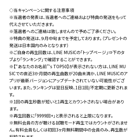
◇当キャンペーンに関する注意事項
※当選者の発表は、当選者へのご連絡および特典の発送をもって
代えさせていただきます。
※落選者へのご連絡は致しませんので予めご了承ください。
※特典の発送は、９月中旬までを予定しております。（プレゼントの
発送は日本国内のみとなります）
※ご自身の再生回数は、LINE MUSICの「トップページ」⇒下のタ
ブより「ランキング」で確認することができます。
※【“あなたのお名前”‘s TOP50】が表示されない方は、LINE MU
SICでの直近3か月間の再生曲数が20曲未満か、LINE MUSICのア
プリが最新バージョンにアップデートされていない可能性がござ
います。また、ランキングは翌日反映、1日1回/不定期に更新されま
す。
※1回の再生秒数が短いと1再生とカウントされない場合があり
ます。
※再生回数に「9999回+」と表示されると上限になります。
※無料会員の方が聴ける試聴モード再生ではカウントがされませ
ん。有料会員もしくは初回3ヶ月無料期間中の会員のみ、再生数が
反映されます。