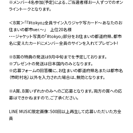
※メンバー4名参加(予定)による、ご当選者様お一人ずつでのオン
ライントークとなります。
＜B賞＞「『#tokyo』全員サイン入りジャケ写カード～あなたのお
住まいの都市ver.～」 上位20名様
・・・ジャケット写真の「#tokyo」部分をお住まいの都道府県、都市
名に変えたカードにメンバー全員のサインを入れてプレゼント!
※B賞の特典の発送は9月中旬までを予定しております。
※プレゼントの発送は日本国内のみとなります。
※応募フォームの回答欄に、お住まいの都道府県名または都市名
（市町村名）以外を入力された場合は、無効となります。
※A賞、B賞いずれかのみへのご応募となります。両方の賞への応
募はできかねますので、ご了承ください。
LINE MUSIC限定画像：500回以上再生して応募いただいた方全
員