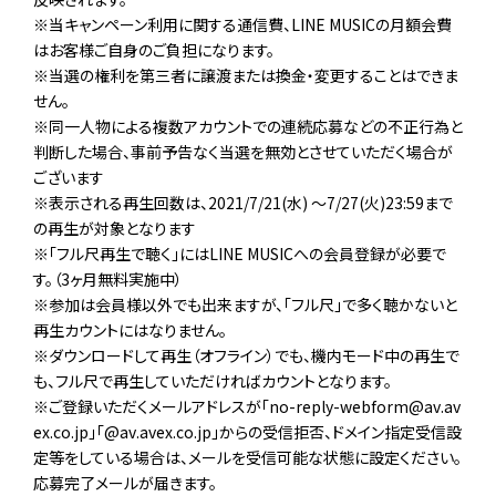
※当キャンペーン利用に関する通信費、LINE MUSICの月額会費
はお客様ご自身のご負担になります。
※当選の権利を第三者に譲渡または換金・変更することはできま
せん。
※同一人物による複数アカウントでの連続応募などの不正行為と
判断した場合、事前予告なく当選を無効とさせていただく場合が
ございます
※表示される再生回数は、2021/7/21(水) ～7/27(火)23:59まで
の再生が対象となります
※「フル尺再生で聴く」にはLINE M­USICへの会員登録が必要で
す。（3ヶ月無料実施中）
※参加は会員様以外でも出来ますが、「フル尺」で多く聴かないと
再生カウントにはなりません。
※ダウンロードして再生（オフライン）でも、機内モード中の再生で
も、フル尺で再生していただければカウントとなります。
※ご登録いただくメールアドレスが「no-reply-webform@av.av
ex.co.jp」「@av.avex.co.jp」からの受信拒否、ドメイン指定受信設
定等をしている場合は、メールを受信可能な状態に設定ください。
応募完了メールが届きます。