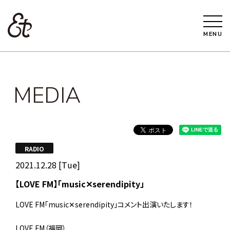
MENU
MEDIA
RADIO
2021.12.28 [Tue]
【LOVE FM】「music✕serendipity」
LOVE FM「music✕serendipity」コメント出演いたします！
LOVE FM（福岡）