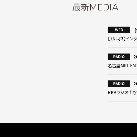
最新
MEDIA
[
WEB
【ガルポ！】イン
2
RADIO
名古屋MID-FM
2
RADIO
RKBラジオ 『 も