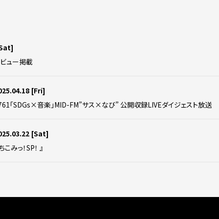
Sat]
タビュー掲載
025.04.18
[Fri]
761「SDGs×音楽」MID-FM”サス×なび” 公開収録LIVEダイジェスト放送
025.03.22
[Sat]
ちこみっ！SP！ 』