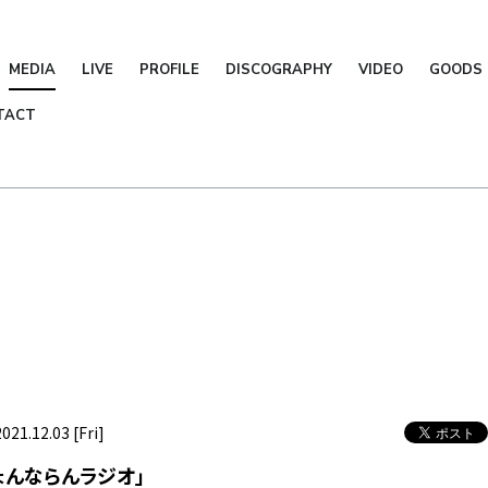
MEDIA
LIVE
PROFILE
DISCOGRAPHY
VIDEO
GOODS
TACT
2021.12.03 [Fri]
ょんならんラジオ」