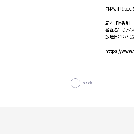
FM香川「じょん
局名：FM香川
番組名：「じょん
放送日：12/3（金
https://www.
back