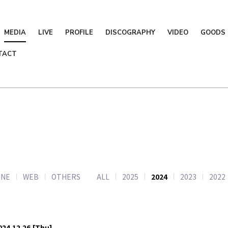
MEDIA
LIVE
PROFILE
DISCOGRAPHY
VIDEO
GOODS
TACT
INE
WEB
OTHERS
ALL
2025
2024
2023
2022
024.12.26
[Thu]