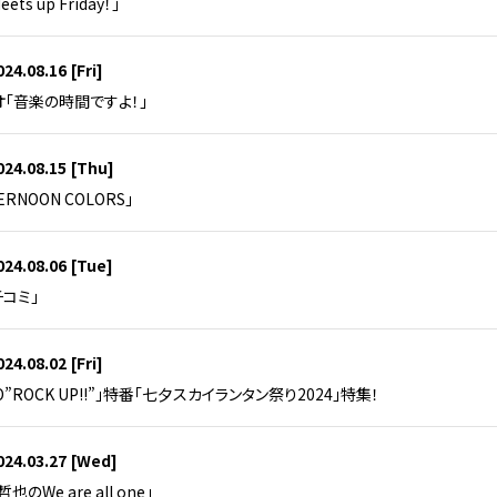
s up Friday！」
024.08.16
[Fri]
オ「音楽の時間ですよ！」
024.08.15
[Thu]
TERNOON COLORS」
024.08.06
[Tue]
コミ」
024.08.02
[Fri]
IO”ROCK UP!!”」特番「七夕スカイランタン祭り2024」特集！
024.03.27
[Wed]
哲也のWe are all one」