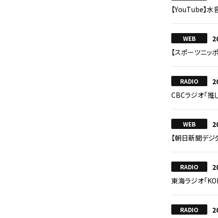
【YouTube】
2
WEB
【スポーツニッ
2
RADIO
CBCラジオ「推
2
WEB
【朝日新聞デジ
2
RADIO
東海ラジオ「KORE
2
RADIO