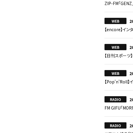
ZIP-FM「GENZ
2
WEB
【encore】イ
2
WEB
【日刊スポーツ
2
WEB
【Pop'n'Ro
2
RADIO
FM GIFU「MOR
2
RADIO