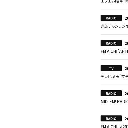
エフエム岐阜「Meet
2
RADIO
ぎふチャンラジ
2
RADIO
FM AICHI「AF
2
TV
テレビ埼玉「マチ
2
RADIO
MID-FM「RAD
2
RADIO
FM AICHI「大和