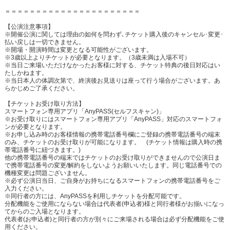
＝＝＝＝＝＝＝＝＝＝＝＝＝＝＝＝＝＝＝＝＝＝
【公演注意事項】
※開催公演に関しては理由の如何を問わず､チケット購⼊後のキャンセル･変更･
払い戻しは⼀切できません。
※開場・開演時間は変更となる可能性がございます。
※3歳以上よりチケットが必要となります。（3歳未満は⼊場不可）
※当⽇ご来場いただけなかったお客様に対する、チケット特典の後⽇対応はい
たしかねます。
※当⽇本⼈の体調次第で、終演後お⾒送りは座って⾏う場合がございます。あ
らかじめご了承ください。
【チケットお受け取り方法】
スマートフォン専用アプリ「AnyPASS(セルフスキャン)」
※お受け取りにはスマートフォン専用アプリ「AnyPASS」対応のスマートフォ
ンが必要となります。
※お申し込み時のお客様情報の携帯電話番号欄にご登録の携帯電話番号の端末
のみ、チケットのお受け取りが可能になります。 (チケット情報は購入時の携
帯電話番号に紐づきます。)
他の携帯電話番号の端末ではチケットのお受け取りができませんので公演日ま
で携帯電話番号の変更/解約をしないようお願いいたします。同じ電話番号での
機種変更は問題ございません。
※必ず公演日当日、ご自身がお持ちになるスマートフォンの携帯電話番号をご
入力ください。
※同行者の方には、AnyPASSを利用しチケットを分配可能です。
分配機能をご使用にならない場合は代表者(申込者)様と同行者様がお揃いになっ
てからのご入場となります。
代表者(お申込者)と同行者の方が別々にご来場される場合は必ず分配機能をご使
用ください。