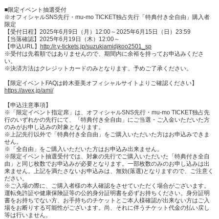
■限定イベント抽選受付
※オフィシャルSNS先⾏・mu-mo TICKET独占先⾏「特典付き全自由」購入者
限定
【受付日程】2025年6月9日（月）12:00～2025年6月15日（日）23:59
【当落確認】2025年6月19日（木）12:00～
【申込URL】
http://r.y-tickets.jp/suzukiamidjkoo2501_sp
※受付は先着順ではありませんので、期間内に余裕を持ってお申込みくださ
い。
※決済方法はクレジットカードのみとなります。予めご了承ください。
【限定イベントFAQは鈴木亜美オフィシャルサイトよりご確認ください】
https://avex.jp/ami/
【申込注意事項】
※「限定イベント指定席」は、オフィシャルSNS先⾏・mu-mo TICKET独占先
⾏のいずれかの先⾏にて、「特典付き全⾃由」にご当選・ご⼊⾦いただいた⽅
のみがお申し込みの対象となります。
※上記先行以外で「特典付き全⾃由」をご購入いただいた⽅はお申込みできま
せん。
※「全自由」をご購入いただいた方はお申込み出来ません。
※限定イベント抽選受付では、対象の先行でご購入いただいた「特典付き全自
由」と同じ枚数でお申込みが必要となります。一部枚数のみのお申し込みは出
来ません。上記を満たさないお申込みは、無効(落選)となりますので、ご注意く
ださい。
※ご入場の際に、ご購入者様の本人確認をさせていただく場合がございます。
運転免許証や健康保険証等の公的身分証明書を必ずお持ちください。身分証明
書をお持ちでない方、お手持ちのチケットとご本人様確認が出来ない方はご入
場をお断りする可能性がございます。尚、それに伴うチケット代金の払い戻し
等は行いません。