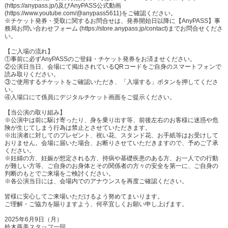
(https://anypass.jp/)及びAnyPASS公式動画
(https://www.youtube.com/@anypass5611)をご確認ください。
※チケット発券・受取に関するお問合せは、発券開始日以降に【AnyPASS】事
務局お問い合わせフォーム (https://store.anypass.jp/contact)までお問合せくださ
い。
【ご入場の流れ】
①事前に必ずAnyPASSのご登録・チケット発券をお済ませください。
②公演日当日、会場にて掲出されているQRコードをご自身のスマートフォンで
読み取りください。
③ご使用するチケットをご確認いただき、「入場する」ボタンを押してくださ
い。
④入場口にて係員にデジタルチケット画面をご提示ください。
【当公演の取り組み】
※公演中は前に駆け寄ったり、身を乗り出す等、前後左右のお客様に迷惑や危
険が生じてしまう行為は禁止とさせていただきます。
※出演者に対してのプレゼント、祝い花、スタンド花、お手紙等はお受けして
おりません。会場に届いた場合、お断りさせていただきますので、予めご了承
ください。
※妊婦の方、妊娠が想定される方、持病や基礎疾患のある方、お一人での行動
が難しい方等、ご自身のお身体とその関係者の方々の安全を第一に、ご自身の
判断のもとでご来場をご検討ください。
※各公演当日には、会場内でのアナウンスを再度ご確認ください。
皆様に安心してご来場いただけるよう努めてまいります。
ご理解・ご協力を賜りますよう、何卒宜しくお願い申し上げます。
2025年6月9日（月）
鈴木亜美スタッフ一同