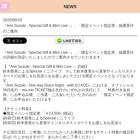
TOP
NEWS
NEWS
2025/06/10
『Ami Suzuki - Special Gift & Mini Live -』、「限定イベント指定席」抽選受付
PROFILE
のご案内
DISCOGRAPHY
『Ami Suzuki - Special Gift & Mini Live -』、「限定イベント指定席」抽選受付
YouTube
の詳細が決定いたしましたのでご案内させていただきます。
Instagram-amiamisuzuki
【『Ami Suzuki - Special Gift & Mini Live -』詳細】
鈴木亜美によるSpecial ミニライブ、そして鈴木亜美から直筆サイン入りポスト
カードのお渡し＆お見送りをお楽しみいただける限定イベントとなっておりま
Instagram - 激辛あみーゴ
す。
『Ami Suzuki - One-day Disco Night - with DJ KOO』における、オフィシャル
SNS先⾏・mu-mo TICKET独占先⾏のいずれかの先⾏にて、「特典付き全⾃
Twitter
由」にお申込み後、ご当選・ご⼊⾦いただいた⽅のみが、「限定イベント指定
席」にお申込みいただけます
BLOG
【チケット料金】
◆限定イベント指定席 ︓￥13,500- (税込)
[内容①] 鈴⽊亜美によるSpecialミニライブ
[内容②] 鈴⽊亜美から直筆サイン⼊りポストカードをお渡し＆お⾒送り
※公演日当日、ご来場いただけなかったお客様に対するチケット特典の後日対
応はいたしかねますので、あらかじめご了承ください。