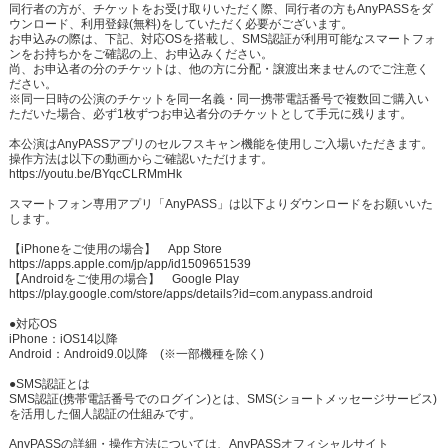
同行者の方が、チケットをお受け取りいただく際、同行者の方もAnyPASSをダ
ウンロード、利用登録(無料)をしていただく必要がございます。
お申込みの際は、下記、対応OSを搭載し、SMS認証が利用可能なスマートフォ
ンをお持ちかをご確認の上、お申込みください。
尚、お申込者の分のチケットは、他の方に分配・譲渡出来ませんのでご注意く
ださい。
※同一日時の公演のチケットを同一名義・同一携帯電話番号で複数回ご購入い
ただいた場合、必ず1枚ずつお申込者分のチケットとして手元に残ります。
本公演はAnyPASSアプリのセルフスキャン機能を使用しご入場いただきます。
操作方法は以下の動画からご確認いただけます。
https://youtu.be/BYqcCLRMmHk
スマートフォン専用アプリ「AnyPASS」は以下よりダウンロードをお願いいた
します。
【iPhoneをご使用の場合】 App Store
https://apps.apple.com/jp/app/id1509651539
【Androidをご使用の場合】 Google Play
https://play.google.com/store/apps/details?id=com.anypass.android
●対応OS
iPhone：iOS14以降
Android：Android9.0以降 (※一部機種を除く)
●SMS認証とは
SMS認証(携帯電話番号でのログイン)とは、SMS(ショートメッセージサービス)
を活用した個人認証の仕組みです。
AnyPASSの詳細・操作方法については、AnyPASSオフィシャルサイト