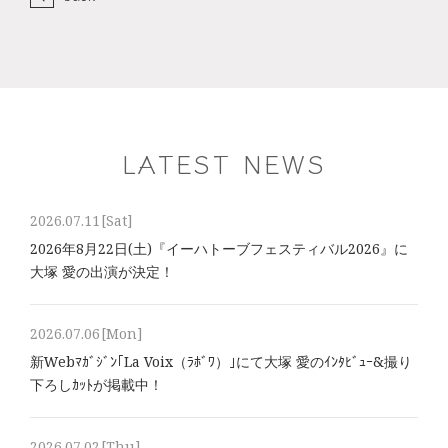
LATEST NEWS
2026.07.11
[Sat]
2026年8⽉22⽇(土)『イーハトーブフェスティバル2026』に
大塚 愛の出演が決定！
2026.07.06
[Mon]
新Webﾏｶﾞｼﾞﾝ｢La Voix（ﾗﾎﾞﾜ）｣にて大塚 愛のｲﾝﾀﾋﾞｭｰ&撮り
下ろしｶｯﾄが掲載中！
2026.07.02
[Thu]