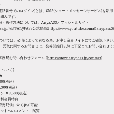
は
帯電話番号でのログイン)とは、SMS(ショートメッセージサービス)を活用
仕組みです。
の詳細・操作方法については、AnyPASSオフィシャルサイト
)及びAnyPASS公式動画(
ss.jp/
https://www.youtube.com/@anypass5
。
については、公演によって異なる為、お申し込みサイトにてご確認下さい
券・受取に関するお問合せは、発券開始日以降に下記までお問い合わせく
】事務局お問い合わせフォーム (
)
https://store.anypass.jp/contact
Eについて】
E★
80(税込)
300(税込)
 ￥8,300(税込)
E有料会員特典
BE限定配信に全て参加可能
ャットへのコメント、閲覧