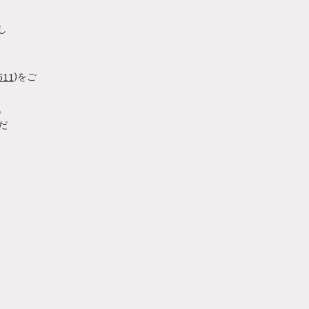
し
)をご
611
。
だ