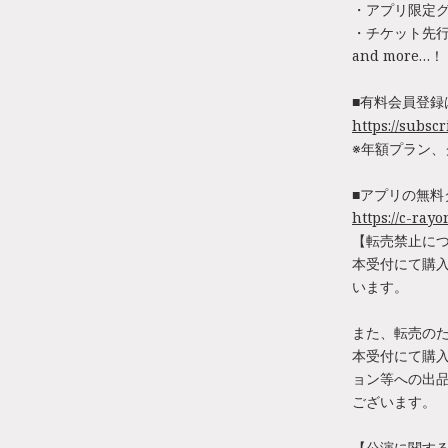
・アプリ限定
・チケット先
and more…
■有料会員登録
https://subsc
※年額プラン、
■アプリの無料
https://c-ray
【転売禁止に
本受付にて購
います。
また、転売の
本受付にて購
ョン等への出
ございます。