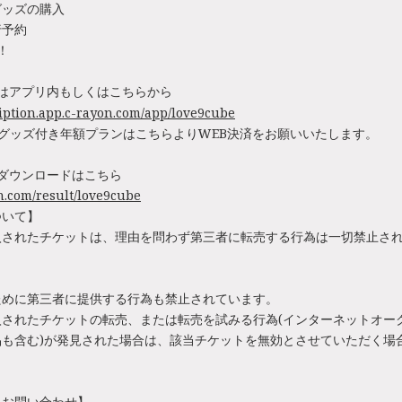
グッズの購入
行予約
！！
はアプリ内もしくはこちらから
ription.app.c-rayon.com/app/love9cube
グッズ付き年額プランはこちらよりWEB決済をお願いいたします。
ダウンロードはこちら
on.com/result/love9cube
ついて】
入されたチケットは、理由を問わず第三者に転売する行為は一切禁止さ
ために第三者に提供する行為も禁止されています。
入されたチケットの転売、または転売を試みる行為(インターネットオー
品も含む)が発見された場合は、該当チケットを無効とさせていただく場