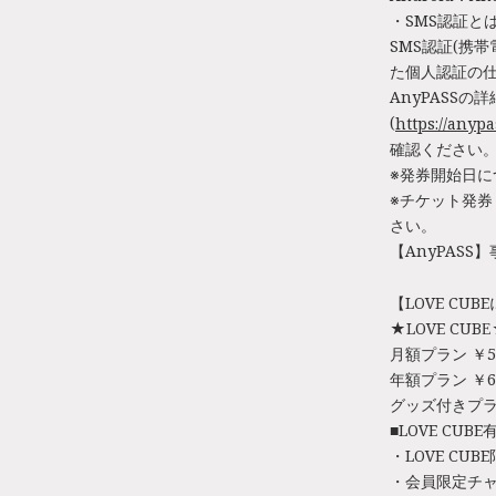
・SMS認証と
SMS認証(携
た個人認証の
AnyPASS
(
https://anypa
確認ください
※発券開始日
※チケット発
さい。
【AnyPASS
【LOVE CUB
★LOVE CUB
月額プラン ￥5
年額プラン ￥6,
グッズ付きプラン
■LOVE CUB
・LOVE CU
・会員限定チ