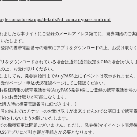
google.com/store/apps/details?id=com.anypass.android
されましたら本サイトにご登録のメールアドレス宛てに、発券開始のご案
りいたします。
ご登録の携帯電話番号の端末にアプリをダウンロードの上、お受け取り
リをダウンロードされている場合は通知(通知設定をONの場合)が入り
認の上、お受け取りください。
しましても、発券開始日までAnyPASS上にイベントは表示されません
各受付ページ・申込状況確認ページにてご確認ください。
お客様情報の携帯電話番号(AnyPASS発券)欄にご登録の携帯電話番号
ットのお受け取りが可能になります。
は購入時の携帯電話番号に紐づきます。)
番号の端末ではチケットのお受け取りが出来ませんので公演日まで携帯
解約をしないようお願いいたします。
での機種変更は問題ございません。ただし、発券後(マイイベント表示後
PASSアプリにて引き継ぎ手続きが必要となります。