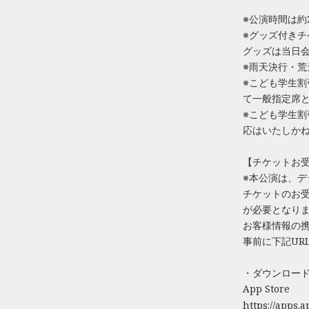
※公演時間は約
※グッズ付きチケ
グッズは当日
※雨天決行・荒
※こども学生
て一般指定席
※こども学生
応はいたしか
【チケットお
※本公演は、デ
チケットのお受
が必要となり
お客様情報の携
事前に下記UR
・ダウンロード
App Store
https://apps.