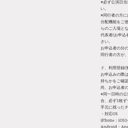
※必ず公演日
い。
※同行者の方に
分配機能をご使
らのご入場と
代表者(お申込
さい。
お申込者の分
同行者の方が、
ド、利用登録(
お申込みの際は
持ちかをご確
尚、お申込者
※同一日時の
合、必ず1枚
手元に残った
・対応OS
iPhone：iOS
Android：A