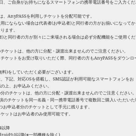
当日、ご自身がお持ちになるスマートフォンの携帯電話番号をご入力くだ
は、AnyPASSを利用しチケットを分配可能です。
用にならない場合は代表者(お申込者)と同行者の方がお揃いになってか
なります。
者)と同行者の方が別々にご来場される場合は必ず分配機能をご使用くだ
のチケットは、他の方に分配・譲渡出来ませんのでご注意ください。
チケットをお受け取りいただく際、同行者の方もAnyPASSをダウンロ
無料)をしていただく必要がございます。
、下記、対応OSを搭載し、SMS認証が利用可能なスマートフォンをお
認の上、お申込みください。
の分のチケットは、他の方に分配・譲渡出来ませんのでご注意ください
公演のチケットを同一名義・同一携帯電話番号で複数回ご購入いただいた
ずつお申込者分のチケットとして手元に残ります。
チケットはお申込者のみ使用可能です。
14以降
ndroid9.0以降(※一部機種を除く)