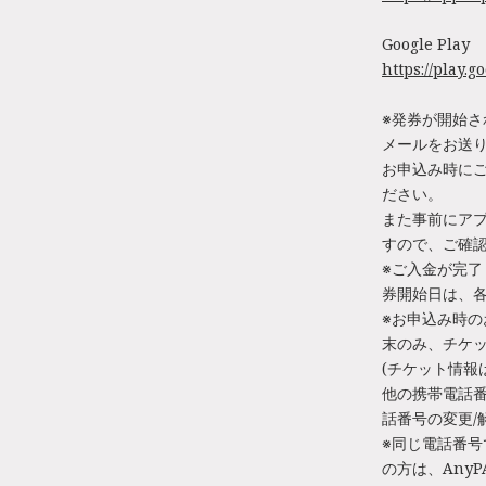
Google Play
https://play.
※発券が開始
メールをお送
お申込み時に
ださい。
また事前にアプ
すので、ご確
※ご入金が完了
券開始日は、
※お申込み時の
末のみ、チケ
(チケット情報
他の携帯電話
話番号の変更/
※同じ電話番号
の方は、Any