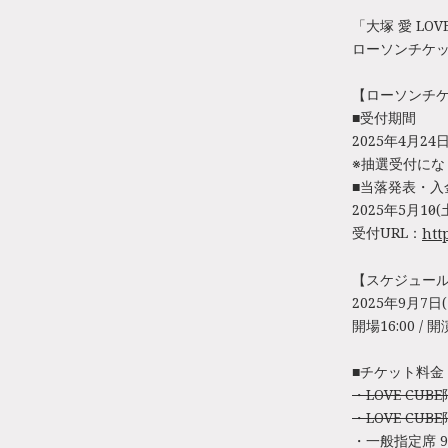
「大塚 愛 LOVE
ローソンチケッ
【ローソンチ
■受付期間
2025年4月24日
※抽選受付にな
■当落発表・入
2025年5月10日(
受付URL：
http
【スケジュー
2025年9月7
開場16:00 / 開演
■チケット料金
・LOVE CU
・LOVE CUB
・一般指定席 9,