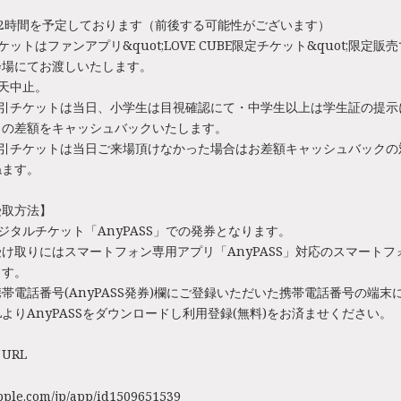
2時間を予定しております（前後する可能性がございます）
ットはファンアプリ&quot;LOVE CUBE限定チケット&quot;限定販
会場にてお渡しいたします。
天中止。
割引チケットは当日、小学生は目視確認にて・中学生以上は学生証の提示
との差額をキャッシュバックいたします。
割引チケットは当日ご来場頂けなかった場合はお差額キャッシュバックの
ねます。
受取方法】
ジタルチケット「AnyPASS」での発券となります。
け取りにはスマートフォン専用アプリ「AnyPASS」対応のスマートフ
ます。
帯電話番号(AnyPASS発券)欄にご登録いただいた携帯電話番号の端末
LよりAnyPASSをダウンロードし利用登録(無料)をお済ませください。
URL
apple.com/jp/app/id1509651539