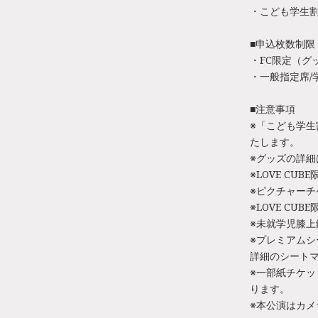
・こども学生割
■申込枚数制限
・FC限定（グ
・一般指定席/
■注意事項
※「こども学生
たします。
※グッズの詳
※LOVE C
※ピクチャー
※LOVE C
※未就学児膝
※プレミアムシ
詳細のシートマ
※一部紙チケ
ります。
※本公演はカ