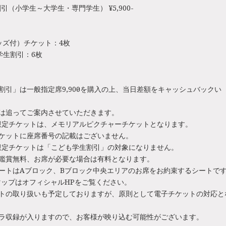
引（小学生～大学生・専門学生） ¥5,900-
ッズ付）チケット：4枚
学生割引：6枚
割引」は一般指定席9,900円を購入の上、当日差額をキャッシュバックい
細は追ってご案内させていただきます。
UBE限定チケットは、メモリアルピクチャーチケットとなります。
チケットに座席番号の記載はございません。
UBE限定チケットは「こども学生割引」の対象になりません。
上鑑賞無料、お席が必要な場合は有料となります。
ートはAブロック、Bブロック中央エリアのお席をお約束するシートで
ップはオフィシャルHPをご覧ください。
ットの取り扱いも予定しておりますが、原則として電子チケットの対応と
メラ収録が入りますので、お客様が映り込む可能性がございます。