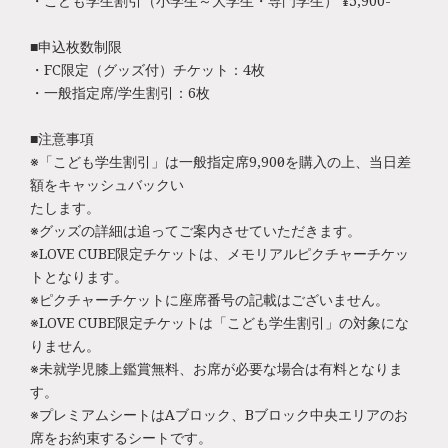
・こども学生割引（小学生～大学生・専門学生） ¥5,900-
■申込枚数制限
・FC限定（グッズ付）チケット：4枚
・一般指定席/学生割引：6枚
■注意事項
※「こども学生割引」は一般指定席9,900円を購入の上、当日差
額をキャッシュバックい
たします。
※グッズの詳細は追ってご案内させていただきます。
※LOVE CUBE限定チケットは、メモリアルピクチャーチケッ
トとなります。
※ピクチャーチケットに座席番号の記載はございません。
※LOVE CUBE限定チケットは「こども学生割引」の対象にな
りません。
※未就学児膝上鑑賞無料、お席が必要な場合は有料となりま
す。
※プレミアムシートはAブロック、Bブロック中央エリアのお
席をお約束するシートです。