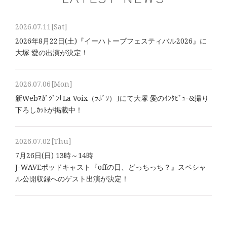
2026.07.11
[Sat]
2026年8⽉22⽇(土)『イーハトーブフェスティバル2026』に
大塚 愛の出演が決定！
2026.07.06
[Mon]
新Webﾏｶﾞｼﾞﾝ｢La Voix（ﾗﾎﾞﾜ）｣にて大塚 愛のｲﾝﾀﾋﾞｭｰ&撮り
下ろしｶｯﾄが掲載中！
2026.07.02
[Thu]
7月26日(日) 13時～14時
J-WAVEポッドキャスト『offの日、どっちっち？』スペシャ
ル公開収録へのゲスト出演が決定！