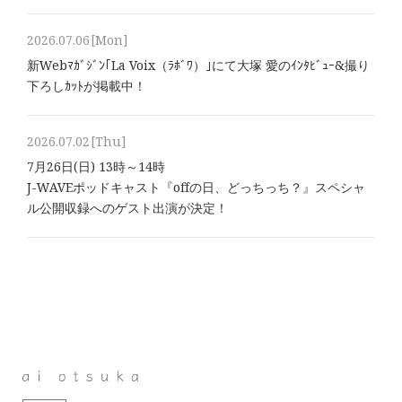
2026.07.06
[Mon]
新Webﾏｶﾞｼﾞﾝ｢La Voix（ﾗﾎﾞﾜ）｣にて大塚 愛のｲﾝﾀﾋﾞｭｰ&撮り
下ろしｶｯﾄが掲載中！
2026.07.02
[Thu]
7月26日(日) 13時～14時
J-WAVEポッドキャスト『offの日、どっちっち？』スペシャ
ル公開収録へのゲスト出演が決定！