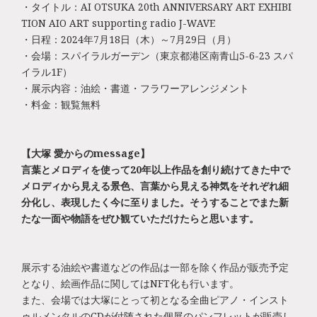
・タイトル：AI OTSUKA 20th ANNIVERSARY ART EXHIBI
TION AIO ART supporting radio J-WAVE
・日程：2024年7月18日（木）～7月29日（月）
・会場：スパイラルガーデン（東京都港区南青山5-6-23 スパ
イラル1F）
・展示内容：油絵・書道・フラワーアレンジメント
・料金：観覧無料
【大塚 愛からのmessage】
言葉とメロディを使って20年以上作品を創り続けてきた中で
メロディから見える景色、言葉から見える神気をそれぞれ細
分化し、表現したく今に至りました。そうすることでまた新
たな一面や物語をぜひ観ていただけたらと思います。
展示する油絵や書道などの作品は一部を除く作品が販売予定
となり、絵画作品に関してはNFT化も行います。
また、会場では大塚にとって初となる全曲ピアノ・インスト
ゥルメンタルのCDが付随された個展のパンフレットが販売し