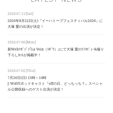
2026.07.11
[Sat]
2026年8⽉22⽇(土)『イーハトーブフェスティバル2026』に
大塚 愛の出演が決定！
2026.07.06
[Mon]
新Webﾏｶﾞｼﾞﾝ｢La Voix（ﾗﾎﾞﾜ）｣にて大塚 愛のｲﾝﾀﾋﾞｭｰ&撮り
下ろしｶｯﾄが掲載中！
2026.07.02
[Thu]
7月26日(日) 13時～14時
J-WAVEポッドキャスト『offの日、どっちっち？』スペシャ
ル公開収録へのゲスト出演が決定！