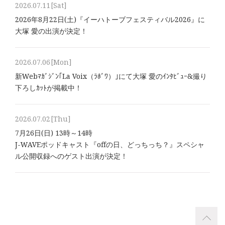
2026.07.11
[Sat]
2026年8⽉22⽇(土)『イーハトーブフェスティバル2026』に
大塚 愛の出演が決定！
2026.07.06
[Mon]
新Webﾏｶﾞｼﾞﾝ｢La Voix（ﾗﾎﾞﾜ）｣にて大塚 愛のｲﾝﾀﾋﾞｭｰ&撮り
下ろしｶｯﾄが掲載中！
2026.07.02
[Thu]
7月26日(日) 13時～14時
J-WAVEポッドキャスト『offの日、どっちっち？』スペシャ
ル公開収録へのゲスト出演が決定！