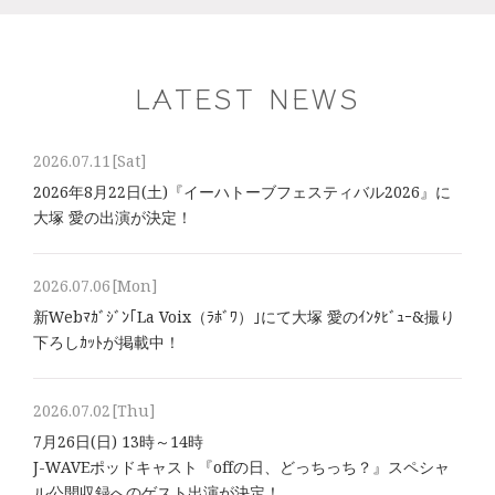
LATEST NEWS
2026.07.11
[Sat]
2026年8⽉22⽇(土)『イーハトーブフェスティバル2026』に
大塚 愛の出演が決定！
2026.07.06
[Mon]
新Webﾏｶﾞｼﾞﾝ｢La Voix（ﾗﾎﾞﾜ）｣にて大塚 愛のｲﾝﾀﾋﾞｭｰ&撮り
下ろしｶｯﾄが掲載中！
2026.07.02
[Thu]
7月26日(日) 13時～14時
J-WAVEポッドキャスト『offの日、どっちっち？』スペシャ
ル公開収録へのゲスト出演が決定！