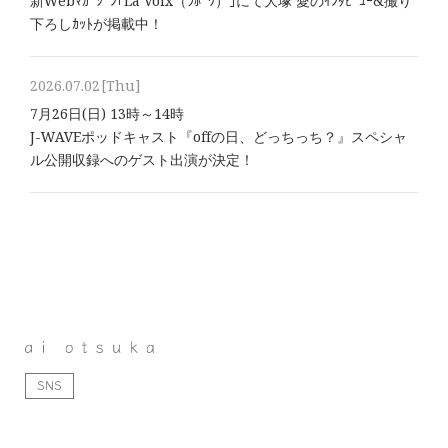
新Webﾏｶﾞｼﾞﾝ｢La Voix（ﾗﾎﾞﾜ）｣にて大塚 愛のｲﾝﾀﾋﾞｭｰ&撮り
下ろしｶｯﾄが掲載中！
2026.07.02
[Thu]
7月26日(日) 13時～14時
J-WAVEポッドキャスト『offの日、どっちっち？』スペシャ
ル公開収録へのゲスト出演が決定！
SNS