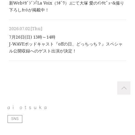
新Webﾏｶﾞｼﾞﾝ｢La Voix（ﾗﾎﾞﾜ）｣にて大塚 愛のｲﾝﾀﾋﾞｭｰ&撮り
下ろしｶｯﾄが掲載中！
2026.07.02
[Thu]
7月26日(日) 13時～14時
J-WAVEポッドキャスト『offの日、どっちっち？』スペシャ
ル公開収録へのゲスト出演が決定！
SNS