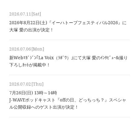
2026.07.11
[Sat]
2026年8⽉22⽇(土)『イーハトーブフェスティバル2026』に
大塚 愛の出演が決定！
2026.07.06
[Mon]
新Webﾏｶﾞｼﾞﾝ｢La Voix（ﾗﾎﾞﾜ）｣にて大塚 愛のｲﾝﾀﾋﾞｭｰ&撮り
下ろしｶｯﾄが掲載中！
2026.07.02
[Thu]
7月26日(日) 13時～14時
J-WAVEポッドキャスト『offの日、どっちっち？』スペシャ
ル公開収録へのゲスト出演が決定！