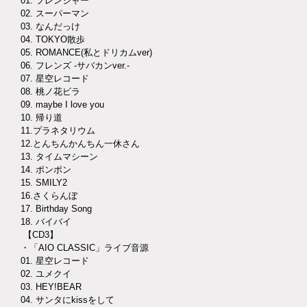
01. フレンジャー
02. スーパーマン
03. なんだっけ
04. TOKYO散歩
05. ROMANCE(私とドリカムver)
06. フレンズ -サバカンver.-
07. 星空レコード
08. 桃ノ花ビラ
09. maybe I love you
10. 帰り道
11.プラネタリウム
12.とんちんかんちん一休さん
13. タイムマシーン
14. ポンポン
15. SMILY2
16.さくらんぼ
17. Birthday Song
18. バイバイ
【CD3】
・「AIO CLASSIC」ライブ音源
01. 星空レコード
02. ユメクイ
03. HEY!BEAR
04. サンタにkissをして