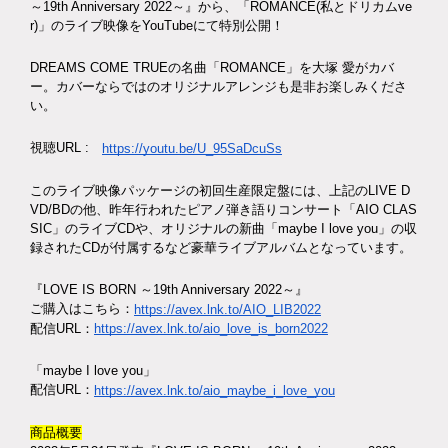
～19th Anniversary 2022～』から、「ROMANCE(私とドリカムve
r)」のライブ映像をYouTubeにて特別公開！
DREAMS COME TRUEの名曲「ROMANCE」を大塚 愛がカバ
ー。カバーならではのオリジナルアレンジも是非お楽しみくださ
い。
視聴URL :
https://youtu.be/U_95SaDcuSs
このライブ映像パッケージの初回生産限定盤には、上記のLIVE D
VD/BDの他、昨年行われたピアノ弾き語りコンサート「AIO CLAS
SIC」のライブCDや、オリジナルの新曲「maybe I love you」の収
録されたCDが付属するなど豪華ライブアルバムとなっています。
『LOVE IS BORN ～19th Anniversary 2022～』
ご購入はこちら：
https://avex.lnk.to/AIO_LIB2022
配信URL：
https://avex.lnk.to/aio_love_is_born2022
「maybe I love you」
配信URL：
https://avex.lnk.to/aio_maybe_i_love_you
商品概要