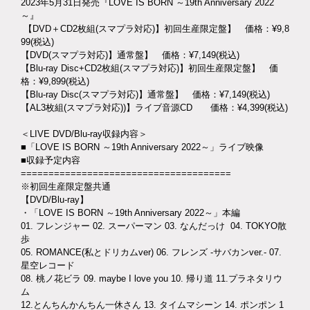
2023年5月31日発売『LOVE IS BORN ～19th Anniversary 2022
～』
【DVD＋CD2枚組(スマプラ対応)】初回生産限定盤】 価格：¥9,8
99(税込)
【DVD(スマプラ対応)】通常盤】 価格：¥7,149(税込)
【Blu-ray Disc+CD2枚組(スマプラ対応)】初回生産限定盤】 価
格：¥9,899(税込)
【Blu-ray Disc(スマプラ対応)】通常盤】 価格：¥7,149(税込)
【AL3枚組(スマプラ対応))】ライブ音源CD 価格：¥4,399(税込)
＜LIVE DVD/Blu-ray収録内容＞
■「LOVE IS BORN ～19th Anniversary 2022～」ライブ映像
■収録予定内容
======================================
※初回生産限定盤共通
【DVD/Blu-ray】
・「LOVE IS BORN ～19th Anniversary 2022～」本編
01. フレンジャー 02. スーパーマン 03. なんだっけ 04. TOKYO散
歩
05. ROMANCE(私とドリカムver) 06. フレンズ -サバカンver.- 07.
星空レコード
08. 桃ノ花ビラ 09. maybe I love you 10. 帰り道 11.プラネタリウ
ム
12.とんちんかんちん一休さん 13. タイムマシーン 14. ポンポン 1