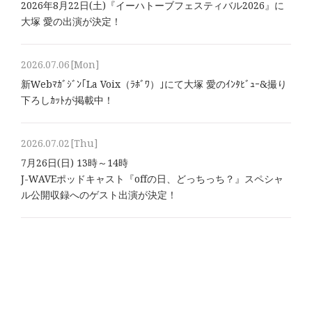
2026年8⽉22⽇(土)『イーハトーブフェスティバル2026』に
大塚 愛の出演が決定！
2026.07.06
[Mon]
新Webﾏｶﾞｼﾞﾝ｢La Voix（ﾗﾎﾞﾜ）｣にて大塚 愛のｲﾝﾀﾋﾞｭｰ&撮り
下ろしｶｯﾄが掲載中！
2026.07.02
[Thu]
7月26日(日) 13時～14時
J-WAVEポッドキャスト『offの日、どっちっち？』スペシャ
ル公開収録へのゲスト出演が決定！