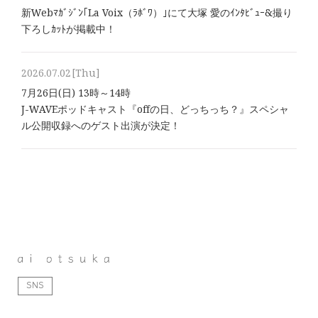
新Webﾏｶﾞｼﾞﾝ｢La Voix（ﾗﾎﾞﾜ）｣にて大塚 愛のｲﾝﾀﾋﾞｭｰ&撮り
下ろしｶｯﾄが掲載中！
2026.07.02
[Thu]
7月26日(日) 13時～14時
J-WAVEポッドキャスト『offの日、どっちっち？』スペシャ
ル公開収録へのゲスト出演が決定！
SNS