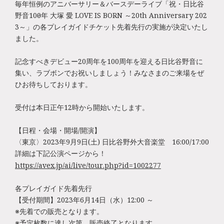
毎年恒例のアニバーサリー＆バースデーライブ「祝・日比谷
野音100周年 大塚 愛 LOVE IS BORN ～20th Anniversary 202
3～」の各プレイガイドチケット先着先行の実施が決定いたし
ました。
記念すべきデビュー20周年を100周年を迎える日比谷野音に
集い、ラブボンでお祝いしましょう！みなさまのご来場をぜ
ひお待ちしております。
受付は本日正午12時から開始いたします。
【日程・会場・開場/開演】
〈東京〉2023年9月9日(土) 日比谷野外大音楽堂 16:00/17:00
詳細は下記公演ページから！
https://avex.jp/ai/live/tour.php?id=1002277
各プレイガイド先着先行
【受付期間】2023年6月14日（水）12:00 ～
※先着での販売となります。
※予定枚数に達し次第、販売終了となります。