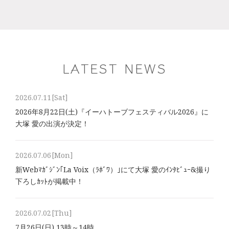
LATEST NEWS
2026.07.11
[Sat]
2026年8⽉22⽇(土)『イーハトーブフェスティバル2026』に
大塚 愛の出演が決定！
2026.07.06
[Mon]
新Webﾏｶﾞｼﾞﾝ｢La Voix（ﾗﾎﾞﾜ）｣にて大塚 愛のｲﾝﾀﾋﾞｭｰ&撮り
下ろしｶｯﾄが掲載中！
2026.07.02
[Thu]
7月26日(日) 13時～14時