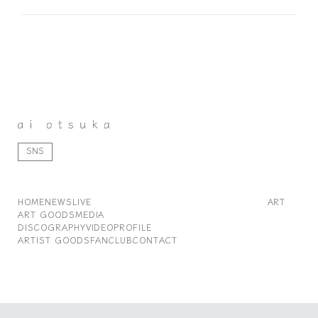
SNS
HOME
NEWS
LIVE
ART
ART GOODS
MEDIA
DISCOGRAPHY
VIDEO
PROFILE
ARTIST GOODS
FANCLUB
CONTACT