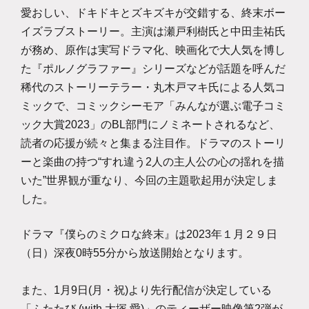
愛おしい、ドキドキとズキズキが交錯する、終末ボー
イズラブストーリー。主演は瀬戸利樹氏と中田圭祐氏
が務め、原作は実写ドラマ化、映画化で大人気を博し
た『ポルノグラファー』シリーズなどが話題を呼んだ
稀代のストーリーテラー・丸木戸マキ氏による人気コ
ミックで、コミックシーモア「みんなが選ぶ電子コミ
ック大賞
2023
」の
BL
部門にノミネートされるなど、
読者の応援が続々と集まる注目作。ドラマのストーリ
ーと楽曲の持つ“すれ違う
2
人の主人公の心の揺れを描
いた”世界観が重なり、今回の主題歌起用が決定しま
した。
ドラマ『僕らのミクロな終末』は
2023
年１月２９日
（日）深夜
0
時
55
分から放送開始となります。
また、1
月
9
日
(
月・祝
)
より先行配信が決定している
「ふたたび
(with
大塚 愛
)
」のティーザー映像第
2
弾が