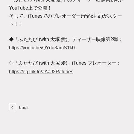
YouTube
上で公開！
そして、
iTunes
でのプレオーダー
(
予約注文
)
がスター
ト！！
◆「ふたたび
(with
大塚 愛
)
」ティーザー映像第
2
弾：
https://youtu.be/QYdo3amS1k0
◇「ふたたび
(with
大塚 愛
)
」
iTunes
プレオーダー：
https://erj.lnk.to/aAaJ2R/itunes
back