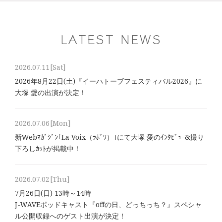
LATEST NEWS
2026.07.11
[Sat]
2026年8⽉22⽇(土)『イーハトーブフェスティバル2026』に
大塚 愛の出演が決定！
2026.07.06
[Mon]
新Webﾏｶﾞｼﾞﾝ｢La Voix（ﾗﾎﾞﾜ）｣にて大塚 愛のｲﾝﾀﾋﾞｭｰ&撮り
下ろしｶｯﾄが掲載中！
2026.07.02
[Thu]
7月26日(日) 13時～14時
J-WAVEポッドキャスト『offの日、どっちっち？』スペシャ
ル公開収録へのゲスト出演が決定！