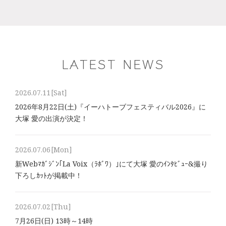
LATEST NEWS
2026.07.11
[Sat]
2026年8⽉22⽇(土)『イーハトーブフェスティバル2026』に
大塚 愛の出演が決定！
2026.07.06
[Mon]
新Webﾏｶﾞｼﾞﾝ｢La Voix（ﾗﾎﾞﾜ）｣にて大塚 愛のｲﾝﾀﾋﾞｭｰ&撮り
下ろしｶｯﾄが掲載中！
2026.07.02
[Thu]
7月26日(日) 13時～14時