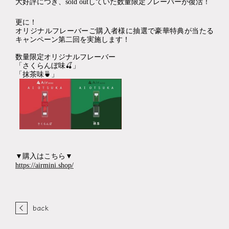
大好評につき、sold outしていた数量限定フレーバーが復活！
更に！
オリジナルフレーバーご購入者様に抽選で豪華特典が当たる
キャンペーン第二回を実施します！
数量限定オリジナルフレーバー
「さくらんぼ味
🍒
」  
「抹茶味
🍵
」  
▼購入はこちら▼ 
https://airmini.shop/
back