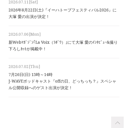
2026.07.11
[Sat]
2026年8⽉22⽇(土)『イーハトーブフェスティバル2026』に
大塚 愛の出演が決定！
2026.07.06
[Mon]
新Webﾏｶﾞｼﾞﾝ｢La Voix（ﾗﾎﾞﾜ）｣にて大塚 愛のｲﾝﾀﾋﾞｭｰ&撮り
下ろしｶｯﾄが掲載中！
2026.07.02
[Thu]
7月26日(日) 13時～14時
J-WAVEポッドキャスト『offの日、どっちっち？』スペシャ
ル公開収録へのゲスト出演が決定！