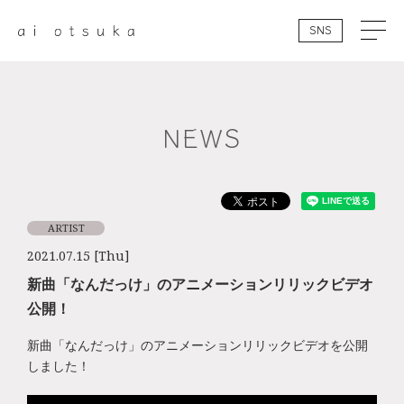
SNS
NEWS
ARTIST
2021.07.15 [Thu]
新曲「なんだっけ」のアニメーションリリックビデオ
公開！
新曲「なんだっけ」のアニメーションリリックビデオを公開
しました！