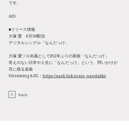
です。
AIO
■リリース情報
大塚 愛 6月30日配信
デジタルシングル「なんだっけ」
大塚 愛ソロ名義として約2年ぶりの新曲「なんだっけ」
答えのない日常や人生に「なんだっけ」という、問いかけが
耳に残る楽曲
Streaming＆DL：
https://asab.lnk.to/aio_nandakke
back