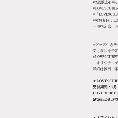
※3歳以上有料
※LOVE9CU
※「LOVE9
※枚数制限：LO
一般指定席：お
※グッズ付きチ
受け渡しを予
※LOVE9C
「オリジナルチ
詳細は後日ご
▼LOVE9CUB
受付期間：7月10日
LOVE9CUBE
https://bit.l
▼オフィシャル