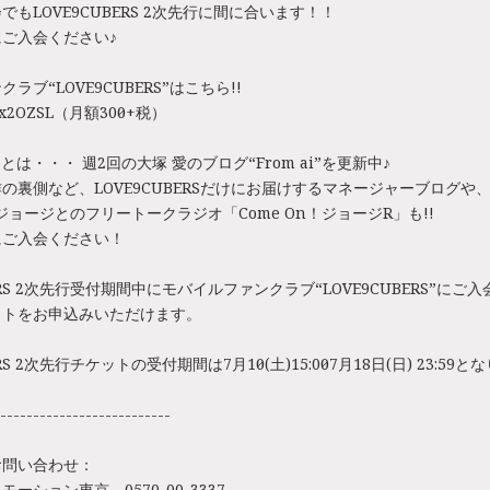
もLOVE9CUBERS 2次先行に間に合います！！
ご入会ください♪
ラブ“LOVE9CUBERS”はこちら!!
ly/3x2OZSL（月額300円+税）
RSとは・・・ 週2回の大塚 愛のブログ“From ai”を更新中♪
の裏側など、LOVE9CUBERSだけにお届けするマネージャーブログや
Rジョージとのフリートークラジオ「Come On！ジョージR」も!!
にご入会ください！
BERS 2次先行受付期間中にモバイルファンクラブ“LOVE9CUBERS”に
ットをお申込みいただけます。
ERS 2次先行チケットの受付期間は7月10日(土)15:00～7月18日(日) 23:59
--------------------------
お問い合わせ：
ーション東京 0570-00-3337