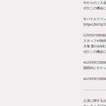
今からのご入会で
ぜひこの機会に
モバイルファンク
https://bit.
LOVE9CUBE
スタッフや制作
大塚 愛のA&
ぜひこの機会
※LOVE9CU
期間内にチケ
※LOVE9CUB
----------------
公演に関する
サンライズプロモ