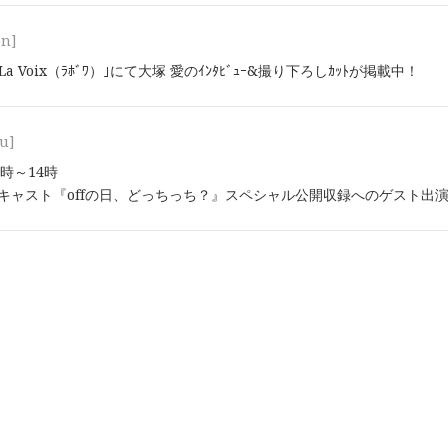
on]
ﾝ｢La Voix（ﾗﾎﾞﾜ）｣にて大塚 愛のｲﾝﾀﾋﾞｭｰ&撮り下ろしｶｯﾄが掲載中！
u]
13時～14時
ッドキャスト『offの日、どっちっち？』スペシャル公開収録へのゲスト出