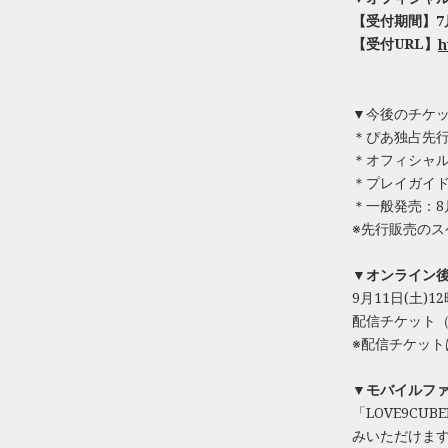
【受付期間】7月10
【受付URL】
h
▼今後のチケ
＊ぴあ独占先行：7
＊オフィシャル2次
＊プレイガイド
＊一般発売：8
※先行販売の
▼オンライン
9月11日(土)12
配信チケット（
※配信チケット
▼モバイルファン
「LOVE9CU
みいただけま