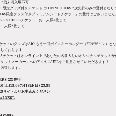
、3歳未満入場不可
BERS限定グッズ付きチケットはLOVE9CUBERS 2次先行のみの受付とな
CUBERS限定グッズ付きプレミアムシートチケット」の受付はございません
VE9CUBERSチケット：お一人様4枚まで
一人様6枚まで
ケットのグッズはAIO もう一回ボイスキーホルダー（FCデザイン）と
定しております。
UBERSチケットはオンライン上であなたの名前入りのオリジナルチケット
ケットメーカー」へのアクセスURLをご用意させていただきます！
案内致します。
ERS 2次先行
(土)15:00～7月18日(日) 23:59
RS
サイトよりお申込みください
y/3x2OZSL
1次先行