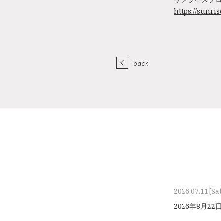
https://sunri
back
2026.07.11
[Sa
2026年8⽉2