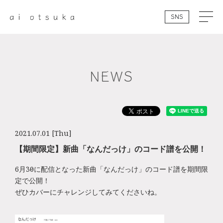
SNS
NEWS
2021.07.01 [Thu]
【期間限定】新曲「なんだっけ」のコード譜を公開！
6月30日に配信となった新曲「なんだっけ」のコード譜を期間限
定で公開！
ぜひカバーにチャレンジしてみてくださいね。