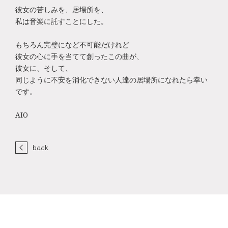
彼女の苦しみを、居場所を、
私は音楽に託すことにした。
もちろん完璧になど不可能だけれど
彼女の心に手を当てて創ったこの曲が、
彼女に、そして、
同じように不安を消化できない人達の居場所になれたら幸い
です。
AIO
back