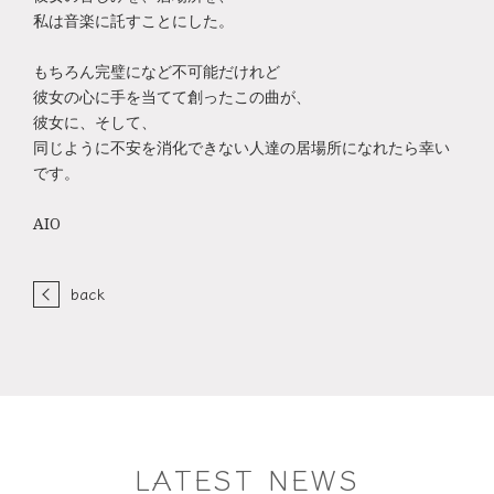
私は音楽に託すことにした。
もちろん完璧になど不可能だけれど
彼女の心に手を当てて創ったこの曲が、
彼女に、そして、
同じように不安を消化できない人達の居場所になれたら幸い
です。
AIO
back
LATEST NEWS