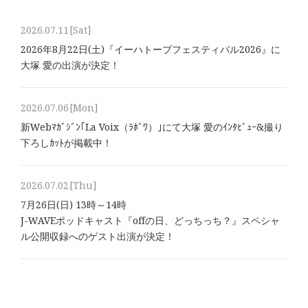
2026.07.11
[Sat]
2026年8⽉22⽇(土)『イーハトーブフェスティバル2026』に
大塚 愛の出演が決定！
2026.07.06
[Mon]
新Webﾏｶﾞｼﾞﾝ｢La Voix（ﾗﾎﾞﾜ）｣にて大塚 愛のｲﾝﾀﾋﾞｭｰ&撮り
下ろしｶｯﾄが掲載中！
2026.07.02
[Thu]
7月26日(日) 13時～14時
J-WAVEポッドキャスト『offの日、どっちっち？』スペシャ
ル公開収録へのゲスト出演が決定！