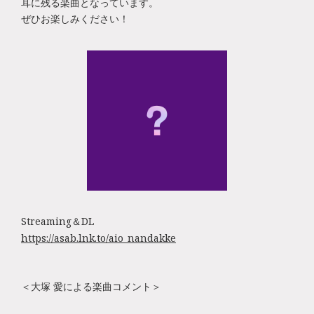
耳に残る楽曲となっています。
ぜひお楽しみください！
Streaming＆DL
https://asab.lnk.to/aio_nandakke
＜大塚 愛による楽曲コメント＞