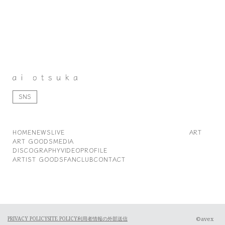
SNS
HOME
NEWS
LIVE
ART
ART GOODS
MEDIA
DISCOGRAPHY
VIDEO
PROFILE
ARTIST GOODS
FANCLUB
CONTACT
©avex
PRIVACY POLICY
SITE POLICY
利用者情報の外部送信