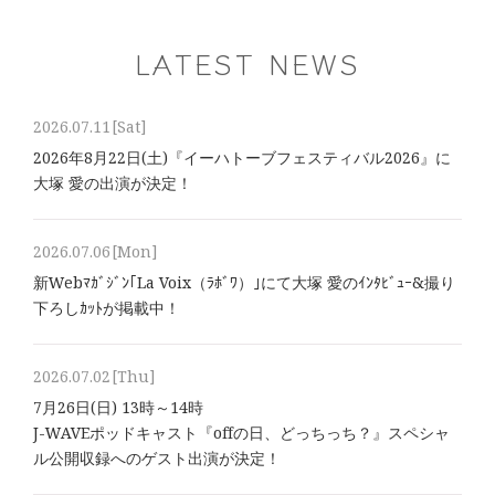
LATEST NEWS
2026.07.11
[Sat]
2026年8⽉22⽇(土)『イーハトーブフェスティバル2026』に
大塚 愛の出演が決定！
2026.07.06
[Mon]
新Webﾏｶﾞｼﾞﾝ｢La Voix（ﾗﾎﾞﾜ）｣にて大塚 愛のｲﾝﾀﾋﾞｭｰ&撮り
下ろしｶｯﾄが掲載中！
2026.07.02
[Thu]
7月26日(日) 13時～14時
J-WAVEポッドキャスト『offの日、どっちっち？』スペシャ
ル公開収録へのゲスト出演が決定！