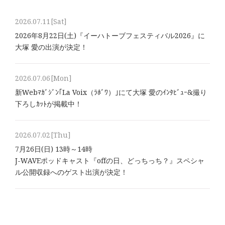
2026.07.11
[Sat]
2026年8⽉22⽇(土)『イーハトーブフェスティバル2026』に
大塚 愛の出演が決定！
2026.07.06
[Mon]
新Webﾏｶﾞｼﾞﾝ｢La Voix（ﾗﾎﾞﾜ）｣にて大塚 愛のｲﾝﾀﾋﾞｭｰ&撮り
下ろしｶｯﾄが掲載中！
2026.07.02
[Thu]
7月26日(日) 13時～14時
J-WAVEポッドキャスト『offの日、どっちっち？』スペシャ
ル公開収録へのゲスト出演が決定！