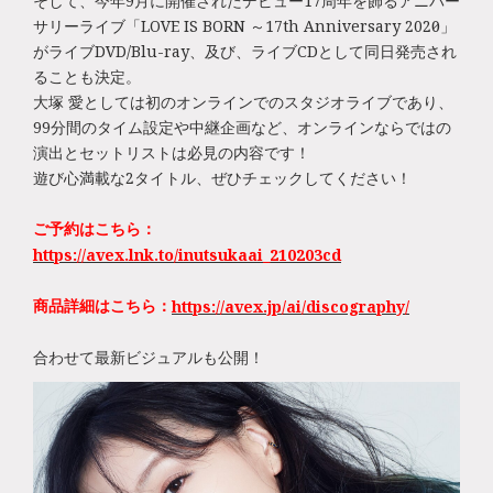
そして、今年9月に開催されたデビュー17周年を飾るアニバー
サリーライブ「LOVE IS BORN ～17th Anniversary 2020～」
がライブDVD/Blu-ray、及び、ライブCDとして同日発売され
ることも決定。
大塚 愛としては初のオンラインでのスタジオライブであり、
99分間のタイム設定や中継企画など、オンラインならではの
演出とセットリストは必見の内容です！
遊び心満載な2タイトル、ぜひチェックしてください！
ご予約はこちら：
https://avex.lnk.to/inutsukaai_210203cd
商品詳細はこちら：
https://avex.jp/ai/discography/
合わせて最新ビジュアルも公開！