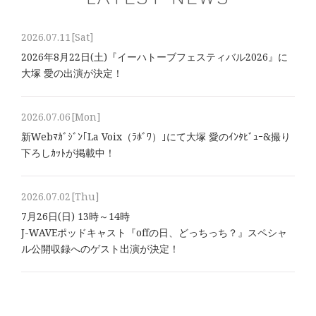
2026.07.11
[Sat]
2026年8⽉22⽇(土)『イーハトーブフェスティバル2026』に
大塚 愛の出演が決定！
2026.07.06
[Mon]
新Webﾏｶﾞｼﾞﾝ｢La Voix（ﾗﾎﾞﾜ）｣にて大塚 愛のｲﾝﾀﾋﾞｭｰ&撮り
下ろしｶｯﾄが掲載中！
2026.07.02
[Thu]
7月26日(日) 13時～14時
J-WAVEポッドキャスト『offの日、どっちっち？』スペシャ
ル公開収録へのゲスト出演が決定！