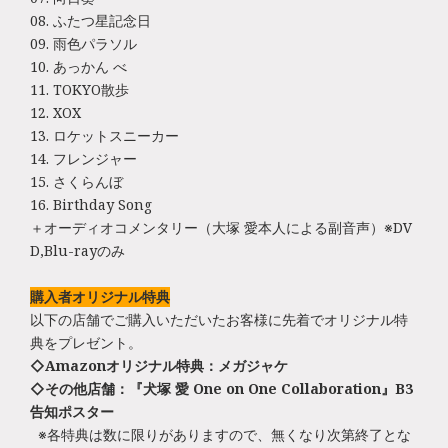
08. ふたつ星記念日
09. 雨色パラソル
10. あっかん べ
11. TOKYO散歩
12. XOX
13. ロケットスニーカー
14. フレンジャー
15. さくらんぼ
16. Birthday Song
＋オーディオコメンタリー（大塚 愛本人による副音声）※DV
D,Blu-rayのみ
購入者オリジナル特典
以下の店舗でご購入いただいたお客様に先着でオリジナル特
典をプレゼント。
◇Amazonオリジナル特典：メガジャケ
◇その他店舗：『犬塚 愛 One on One Collaboration』B3
告知ポスター
※各特典は数に限りがありますので、無くなり次第終了とな