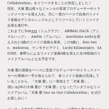
Collaboration』をリリースすることが決定しました！
現在、大塚 愛は様々なジャンルの音楽プロデューサーやトラ
ックメーカーを迎え入れ、月に一度のペースで自身のリメイ
ク楽曲をデジタルシングルとしてリリースしていくリメイク
企画を進行中。
これまでにTomggg（トムグググ）、ANIMAL HACK（アニ
マルハック）、AmPm（アムパム）、maeshima soshiを迎
え入れた4曲のリメイク楽曲を発表。この4曲に、Kan San
o、mabanua、ケンモチヒデフミ、Lucky Kilimanjaro、SA
SUKE、春野らによるリメイク楽曲6曲を加えた全10曲収録のリ
メイクアルバムとなる予定です。
大塚 愛の原曲をベースに音楽プロデューサーやトラックメー
カーの渾身の一手が加えられて、各リメイク楽曲が完成して
いることから、『大塚 愛』に一筆加えて『犬塚 愛』。
戌(いぬ)年の大塚 愛が『犬塚 愛』となったワンダフルなリメ
イクアルバム『犬塚 愛 One on One Collaboration』をぜひ
お楽しみに！