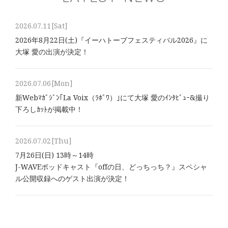
2026.07.11
[Sat]
2026年8⽉22⽇(土)『イーハトーブフェスティバル2026』に
大塚 愛の出演が決定！
2026.07.06
[Mon]
新Webﾏｶﾞｼﾞﾝ｢La Voix（ﾗﾎﾞﾜ）｣にて大塚 愛のｲﾝﾀﾋﾞｭｰ&撮り
下ろしｶｯﾄが掲載中！
2026.07.02
[Thu]
7月26日(日) 13時～14時
J-WAVEポッドキャスト『offの日、どっちっち？』スペシャ
ル公開収録へのゲスト出演が決定！