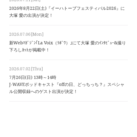
2026年8⽉22⽇(土)『イーハトーブフェスティバル2026』に
大塚 愛の出演が決定！
2026.07.06
[Mon]
新Webﾏｶﾞｼﾞﾝ｢La Voix（ﾗﾎﾞﾜ）｣にて大塚 愛のｲﾝﾀﾋﾞｭｰ&撮り
下ろしｶｯﾄが掲載中！
2026.07.02
[Thu]
7月26日(日) 13時～14時
J-WAVEポッドキャスト『offの日、どっちっち？』スペシャ
ル公開収録へのゲスト出演が決定！