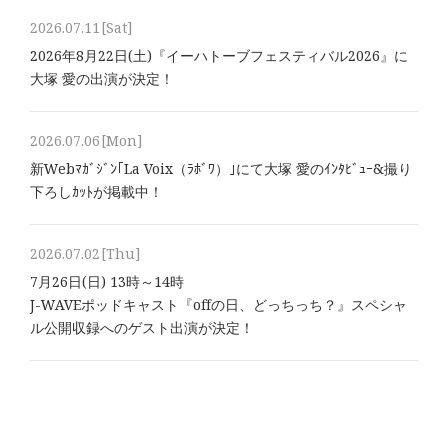
2026.07.11
[Sat]
2026年8⽉22⽇(土)『イーハトーブフェスティバル2026』に
大塚 愛の出演が決定！
2026.07.06
[Mon]
新Webﾏｶﾞｼﾞﾝ｢La Voix（ﾗﾎﾞﾜ）｣にて大塚 愛のｲﾝﾀﾋﾞｭｰ&撮り
下ろしｶｯﾄが掲載中！
2026.07.02
[Thu]
7月26日(日) 13時～14時
J-WAVEポッドキャスト『offの日、どっちっち？』スペシャ
ル公開収録へのゲスト出演が決定！