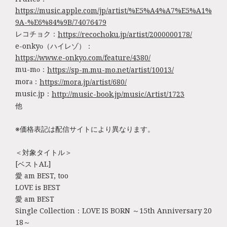
https://music.apple.com/jp/artist/%E5%A4%A7%E5%A1%
9A-%E6%84%9B/74076479
レコチョク：
https://recochoku.jp/artist/2000000178/
e-onkyo（ハイレゾ）：
https://www.e-onkyo.com/feature/4380/
mu-mo：
https://sp-m.mu-mo.net/artist/10013/
mora：
https://mora.jp/artist/680/
music.jp：
http://music-book.jp/music/Artist/1723
他
※価格表記は配信サイトにより異なります。
＜対象タイトル＞
[ベストAL]
愛 am BEST, too
LOVE is BEST
愛 am BEST
Single Collection：LOVE IS BORN ～15th Anniversary 20
18～