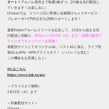
タート！
アルバム発売まで毎週1曲ずつ、計3曲を先行配信し
ていきます！お楽しみに♪
iTunesでは、リリース日に即座に全曲聞けちゃうサービス・
プレオーダー(予約注文)も同時スタートします！
最新Pianoアルバムリリースを記念して、21日から始まる先
行配信に先駆け、
本日から3月31日（火）まで、旧譜の配信プ
ライスオフキャンペーンを実施！
各配信サイトにてオリジナルAL、ベストALに加え、ライブ音
源ALも40%～60%プライスオフ！（ハイレゾも含む）
この機会をお見逃しなく♪
DLはこちら
https://avex.lnk.to/aio
＜プライスオフ期間＞
3月31日（火）まで
＜対象配信サイト＞
iTunes：