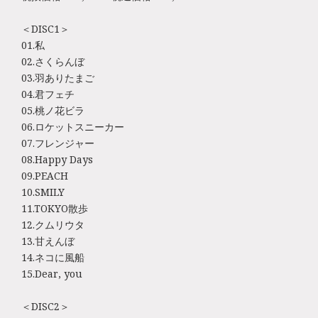
＜DISC1＞
01.私
02.さくらんぼ
03.羽ありたまご
04.君フェチ
05.桃ノ花ビラ
06.ロケットスニーカー
07.フレンジャー
08.Happy Days
09.PEACH
10.SMILY
11.TOKYO散歩
12.クムリウタ
13.甘えんぼ
14.ネコに風船
15.Dear, you
＜DISC2＞