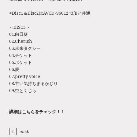
※Disc1＆Disc2はAVCD-96012~3/Bと共通
＜DISC3＞
01.向日葵
02.Cherish
03.未来タクシー
04.チケット
05.ポケット
06.愛
07.pretty voice
08.甘い気持ちまるかじり
09.空とくじら
詳細は
をチェック！！
こちら
back