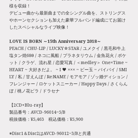
様を収録！
デビュー曲から最新曲までの全シングル曲を、ストリングス
やホーンセクションも加えた豪華フルバンド編成にてお届け
したスペシャルなライブ映像！
LOVE IS BORN ～15th Anniversary 2018～
PEACH / CHU-LIP / LUCKY☆STAR / ユメクイ / 黒毛和牛上
塩タン焼680円 / ネコに風船 / プラネタリウム / 金魚花火 / ポケ
ット / クラゲ、流れ星 / 恋愛写真 / ＜medley＞ One×Time ~
HEART ~ 大好きだよ。 ~ I 🖤 ××× ~ ビー玉 ~ バイバイ / SMI
LY / 私 / 甘えんぼ / Re:NAME / モアモア / ゾッ婚ディション /
フレンジャー / ロケットスニーカー / Happy Days / さくらん
ぼ / 桃ノ花ビラ / ドラセナ
【2CD+Blu-ray】
製品番号：AVCD-96014~5/B
税抜価格：¥5,463 税込価格：¥5,900
※Disc1＆Disc2はAVCD-96012~3/Bと共通