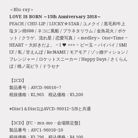
＜Blu-ray＞
LOVE IS BORN ～15th Anniversary 2018～
PEACH / CHU-LIP / LUCKY☆STAR / ユメクイ / 黒毛和牛上
塩タン焼680円 / ネコに風船 / プラネタリウム / 金魚花火 / ポケ
ット / クラゲ、流れ星 / 恋愛写真 / ＜medley＞ One×Time ~
HEART ~ 大好きだよ。 ~ I 🖤 ××× ~ ビー玉 ~ バイバイ / SMI
LY / 私 / 甘えんぼ / Re:NAME / モアモア / ゾッ婚ディション /
フレンジャー / ロケットスニーカー / Happy Days / さくらん
ぼ / 桃ノ花ビラ / ドラセナ
【2CD】
製品番号：AVCD-96016~7
税抜価格：¥2,963 税込価格：¥3,200
※Disc1＆Disc2はAVCD-96012~3/Bと共通
【3CD】[FC・mu-mo・会場限定盤]
製品番号：AVC1-96018~20
税抜価格：¥3,796 税込価格：¥4,100