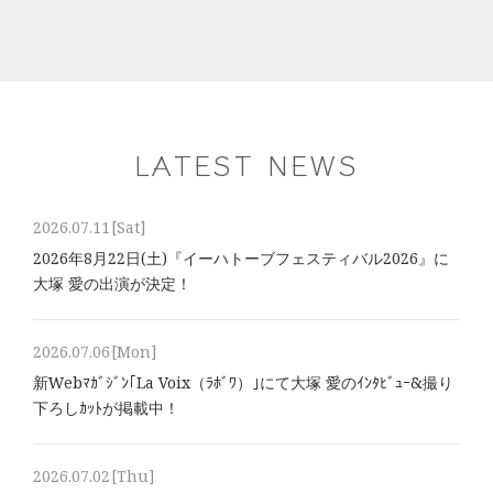
LATEST NEWS
2026.07.11
[Sat]
2026年8⽉22⽇(土)『イーハトーブフェスティバル2026』に
大塚 愛の出演が決定！
2026.07.06
[Mon]
新Webﾏｶﾞｼﾞﾝ｢La Voix（ﾗﾎﾞﾜ）｣にて大塚 愛のｲﾝﾀﾋﾞｭｰ&撮り
下ろしｶｯﾄが掲載中！
2026.07.02
[Thu]