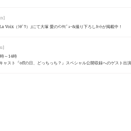
on]
ﾝ｢La Voix（ﾗﾎﾞﾜ）｣にて大塚 愛のｲﾝﾀﾋﾞｭｰ&撮り下ろしｶｯﾄが掲載中！
u]
13時～14時
ッドキャスト『offの日、どっちっち？』スペシャル公開収録へのゲスト出