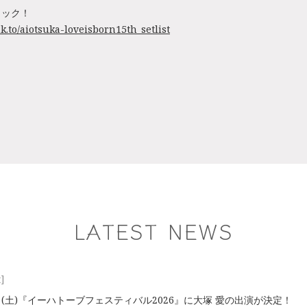
ェック！
nk.to/aiotsuka-loveisborn15th_setlist
LATEST NEWS
t]
2⽇(土)『イーハトーブフェスティバル2026』に大塚 愛の出演が決定！