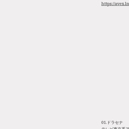
https://avex.l
01.ドラセナ
テレビ東京系ア