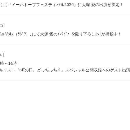
2⽇(土)『イーハトーブフェスティバル2026』に大塚 愛の出演が決定！
on]
ﾝ｢La Voix（ﾗﾎﾞﾜ）｣にて大塚 愛のｲﾝﾀﾋﾞｭｰ&撮り下ろしｶｯﾄが掲載中！
u]
13時～14時
ッドキャスト『offの日、どっちっち？』スペシャル公開収録へのゲスト出