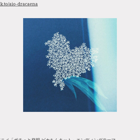
nk.to/aio-dracaena
ニメ「ポチっと発明 ピカちんキット」エンディングテーマ