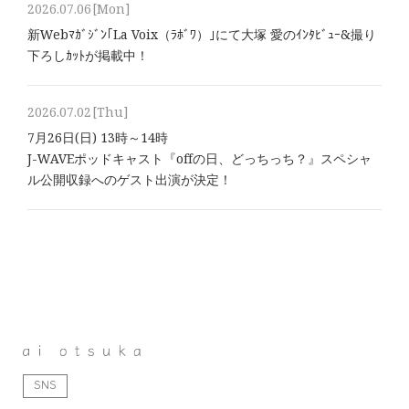
2026.07.06
[Mon]
新Webﾏｶﾞｼﾞﾝ｢La Voix（ﾗﾎﾞﾜ）｣にて大塚 愛のｲﾝﾀﾋﾞｭｰ&撮り
下ろしｶｯﾄが掲載中！
2026.07.02
[Thu]
7月26日(日) 13時～14時
J-WAVEポッドキャスト『offの日、どっちっち？』スペシャ
ル公開収録へのゲスト出演が決定！
SNS