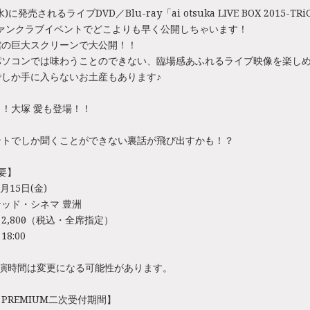
(水)に発売されるライブDVD／Blu-ray「ai otsuka LIVE BOX 2015-TRi
ファンクラブイベントでどこよりも早く公開しちゃいます！
館の巨大スクリーンで大公開！！
パソコンでは味わうことのできない、臨場感あふれるライブ映像を楽し
しか手に入らないお土産もあります♪
！大塚 愛も登場！！
ントでしか聞くことができない裏話が飛び出すかも！？
要】
月15日(金)
ッド・シネマ 豊洲
,800円（税込・全席指定）
8:00
開演時間は変更になる可能性があります。
E PREMIUM二次受付期間】