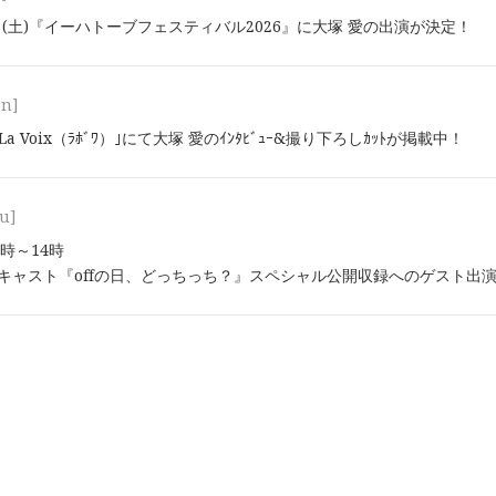
2⽇(土)『イーハトーブフェスティバル2026』に大塚 愛の出演が決定！
on]
ﾝ｢La Voix（ﾗﾎﾞﾜ）｣にて大塚 愛のｲﾝﾀﾋﾞｭｰ&撮り下ろしｶｯﾄが掲載中！
u]
13時～14時
ッドキャスト『offの日、どっちっち？』スペシャル公開収録へのゲスト出