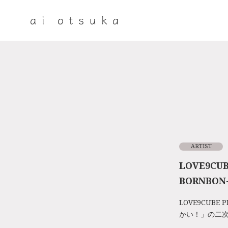
ARTIST
LOVE9CUB
BORNBO
LOVE9CUBE 
かい！」の二