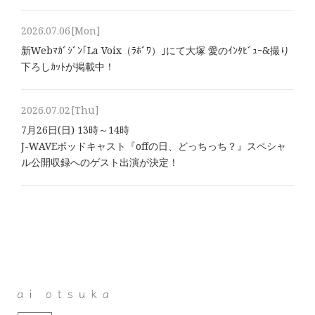
2026.07.06
[Mon]
新Webﾏｶﾞｼﾞﾝ｢La Voix（ﾗﾎﾞﾜ）｣にて大塚 愛のｲﾝﾀﾋﾞｭｰ&撮り
下ろしｶｯﾄが掲載中！
2026.07.02
[Thu]
7月26日(日) 13時～14時
J-WAVEポッドキャスト『offの日、どっちっち？』スペシャ
ル公開収録へのゲスト出演が決定！