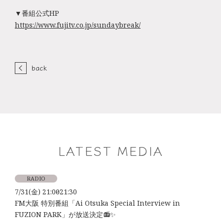
▼番組公式HP
https://www.fujitv.co.jp/sundaybreak/
back
LATEST MEDIA
RADIO
7/31(金) 21:00～21:30
FM大阪 特別番組「Ai Otsuka Special Interview in
FUZION PARK」が放送決定📻✨