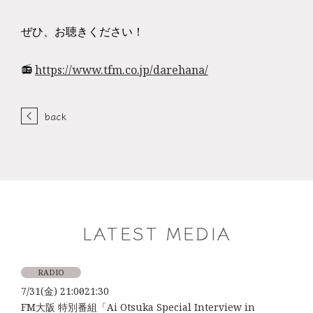
ぜひ、お聴きください！
📻
https://www.tfm.co.jp/darehana/
back
LATEST MEDIA
RADIO
7/31(金) 21:00～21:30
FM大阪 特別番組「Ai Otsuka Special Interview in