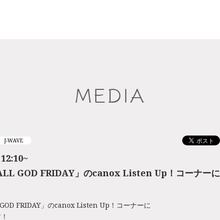
MEDIA
J-WAVE
12:10~
ALL GOD FRIDAY」のcanox Listen Up！コーナ
 GOD FRIDAY」のcanox Listen Up！コーナーに
す！