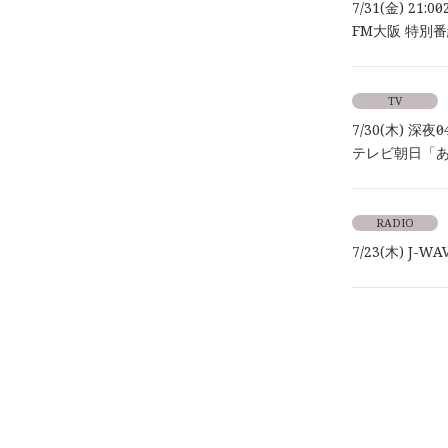
7/31(金) 21:00～
FM大阪 特別番組「
TV
7/30(木) 深夜0
テレビ朝日「
RADIO
7/23(木) J