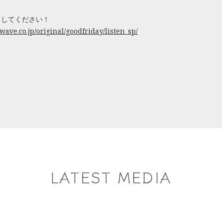
クしてください！
wave.co.jp/original/goodfriday/listen_sp/
LATEST MEDIA