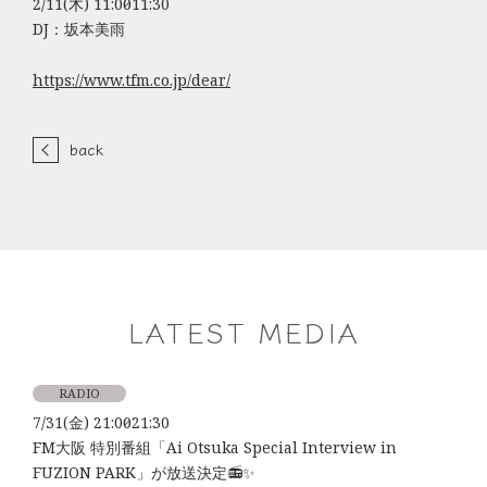
2/11(木) 11:00～11:30
DJ：坂本美雨
https://www.tfm.co.jp/dear/
back
LATEST MEDIA
RADIO
7/31(金) 21:00～21:30
FM大阪 特別番組「Ai Otsuka Special Interview in
FUZION PARK」が放送決定📻✨