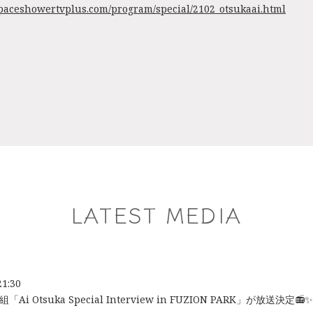
spaceshowertvplus.com/program/special/2102_otsukaai.html
LATEST MEDIA
21:30
Ai Otsuka Special Interview in FUZION PARK」が放送決定📻✨