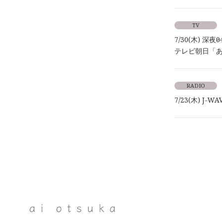
TV
7/30(木) 深夜0
テレビ朝日「
RADIO
7/23(木) J