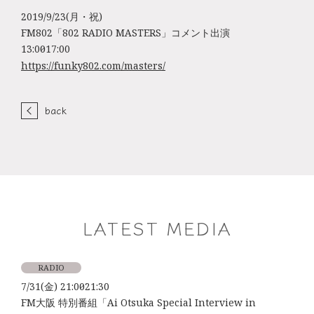
2019/9/23(月・祝)
FM802「802 RADIO MASTERS」コメント出演
13:00～17:00
https://funky802.com/masters/
back
LATEST MEDIA
RADIO
7/31(金) 21:00～21:30
FM大阪 特別番組「Ai Otsuka Special Interview in