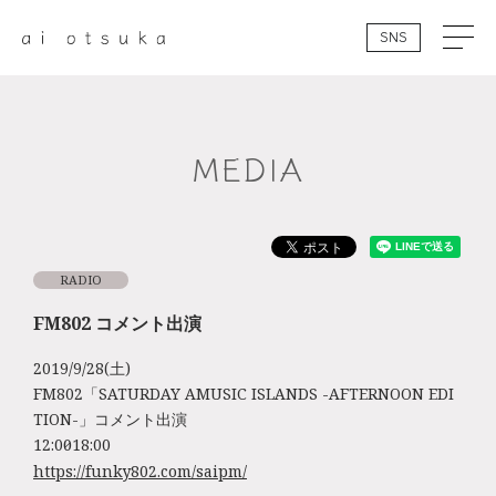
SNS
MEDIA
RADIO
FM802 コメント出演
2019/9/28(土)
FM802「SATURDAY AMUSIC ISLANDS -AFTERNOON EDI
TION-」コメント出演
12:00～18:00
https://funky802.com/saipm/