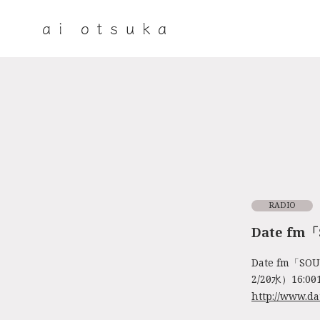
RADIO
Date fm
Date fm「S
2/20（水）16:00～
http://www.da