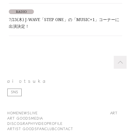
RADIO
7/23(木) J-WAVE「STEP ONE」の「MUSIC+1」コーナーに
出演決定！
SNS
HOME
NEWS
LIVE
ART
ART GOODS
MEDIA
DISCOGRAPHY
VIDEO
PROFILE
ARTIST GOODS
FANCLUB
CONTACT